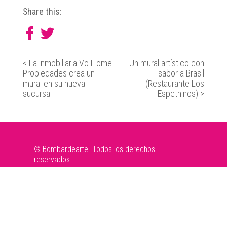
Share this:
<
La inmobiliaria Vo Home
Un mural artístico con
Propiedades crea un
sabor a Brasil
mural en su nueva
(Restaurante Los
sucursal
Espethinos)
>
© Bombardearte. Todos los derechos
reservados
Aviso Legal
|