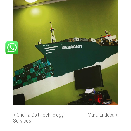
<
Oficina Colt Technology
Mural Endesa
>
Services