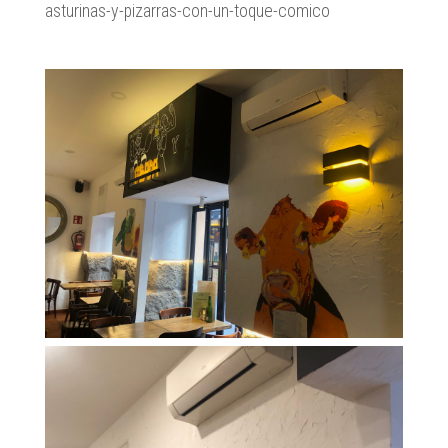
asturinas-y-pizarras-con-un-toque-comico